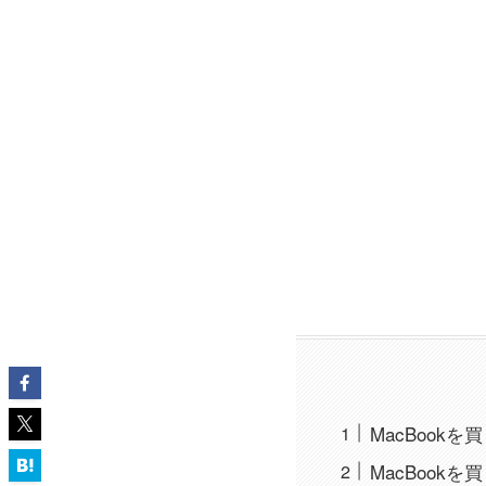
MacBook
MacBook